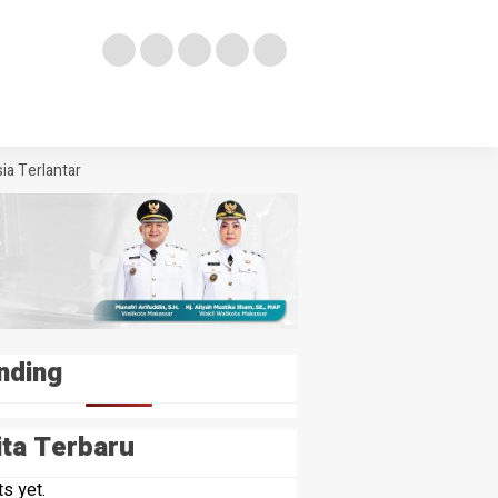
 Terlantar
nding
ita Terbaru
s yet.