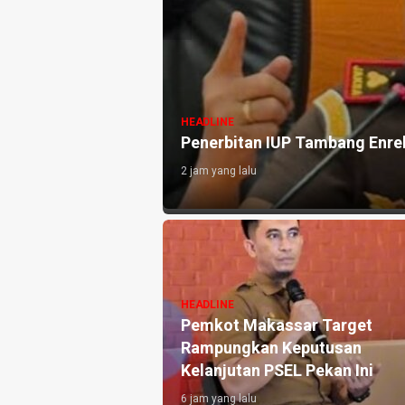
HEADLINE
Penerbitan IUP Tambang Enre
ses Kredit MXGP
2 jam yang lalu
HEADLINE
Pemkot Makassar Target
Rampungkan Keputusan
Kelanjutan PSEL Pekan Ini
6 jam yang lalu