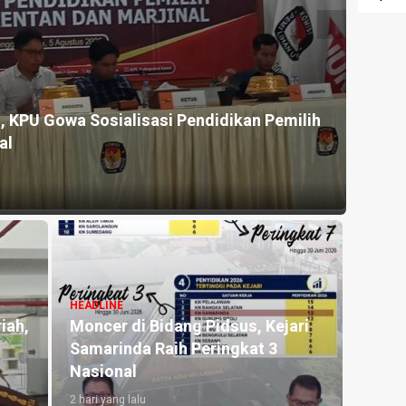
, KPU Gowa Sosialisasi Pendidikan Pemilih
al
HEADLINE
iah,
Moncer di Bidang Pidsus, Kejari
Samarinda Raih Peringkat 3
Nasional
2 hari yang lalu