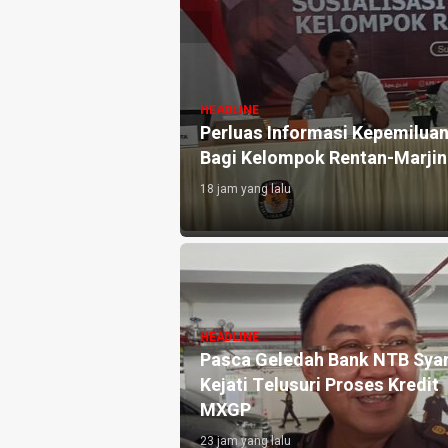
HEADLINE
Perluas Informasi Kepemiluan
Bagi Kelompok Rentan-Marjin
18 jam yang lalu
HEADLINE
Pasca Geledah Bank NTB Syar
Kejati Telusuri Proses Kredit
MXGP
23 jam yang lalu