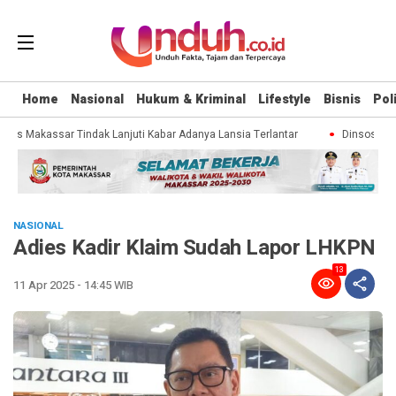
Home
Nasional
Hukum & Kriminal
Lifestyle
Bisnis
Poli
nsos Makassar Tindak Lanjuti Kabar Adanya Lansia Terlantar
Dinsos Maka
NASIONAL
Adies Kadir Klaim Sudah Lapor LHKPN
13
11 Apr 2025 - 14:45 WIB