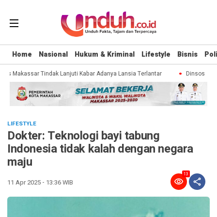
Home
Nasional
Hukum & Kriminal
Lifestyle
Bisnis
Poli
sos Makassar Tindak Lanjuti Kabar Adanya Lansia Terlantar
Dinsos Maka
LIFESTYLE
Dokter: Teknologi bayi tabung
Indonesia tidak kalah dengan negara
maju
13
11 Apr 2025 - 13:36 WIB