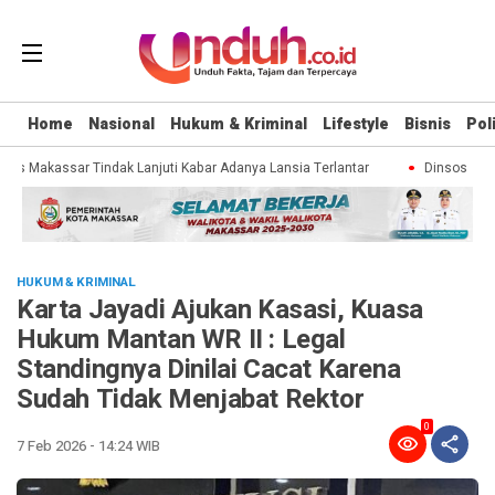
Home
Nasional
Hukum & Kriminal
Lifestyle
Bisnis
Poli
os Makassar Tindak Lanjuti Kabar Adanya Lansia Terlantar
Dinsos Makas
HUKUM & KRIMINAL
Karta Jayadi Ajukan Kasasi, Kuasa
Hukum Mantan WR II : Legal
Standingnya Dinilai Cacat Karena
Sudah Tidak Menjabat Rektor
0
7 Feb 2026 - 14:24 WIB