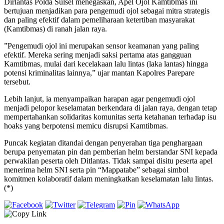
Dirlantas Polda Sulsel menegaskan, Apel Ojol Kamtibmas ini
bertujuan menjadikan para pengemudi ojol sebagai mitra strategis
dan paling efektif dalam pemeliharaan ketertiban masyarakat
(Kamtibmas) di ranah jalan raya.
‎”Pengemudi ojol ini merupakan sensor keamanan yang paling
efektif. Mereka sering menjadi saksi pertama atas gangguan
Kamtibmas, mulai dari kecelakaan lalu lintas (laka lantas) hingga
potensi kriminalitas lainnya,” ujar mantan Kapolres Parepare
tersebut.
‎Lebih lanjut, ia menyampaikan harapan agar pengemudi ojol
menjadi pelopor keselamatan berkendara di jalan raya, dengan tetap
mempertahankan solidaritas komunitas serta ketahanan terhadap isu
hoaks yang berpotensi memicu disrupsi Kamtibmas.
‎Puncak kegiatan ditandai dengan penyerahan tiga penghargaan
berupa penyematan pin dan pemberian helm berstandar SNI kepada
perwakilan peserta oleh Ditlantas. Tidak sampai disitu peserta apel
menerima helm SNI serta pin “Mappatabe” sebagai simbol
komitmen kolaboratif dalam meningkatkan keselamatan lalu lintas.
(*)